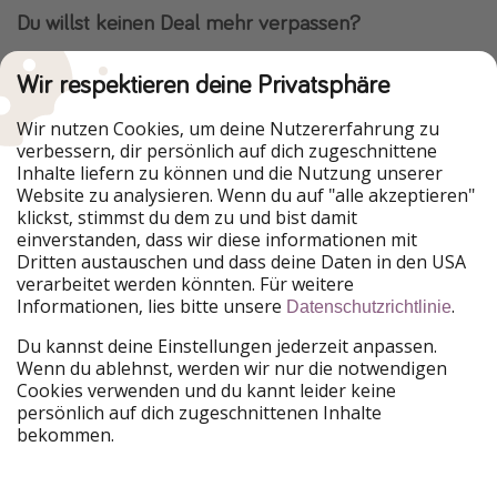
Du willst keinen Deal mehr verpassen?
Dann lade unsere App herunter.
Wir respektieren deine Privatsphäre
Wir nutzen Cookies, um deine Nutzererfahrung zu
verbessern, dir persönlich auf dich zugeschnittene
Urlaubspiraten ist Teil der HolidayPirates Group
Inhalte liefern zu können und die Nutzung unserer
Website zu analysieren. Wenn du auf "alle akzeptieren"
Unsere Märkte
klickst, stimmst du dem zu und bist damit
einverstanden, dass wir diese informationen mit
PiratinViaggio
HolidayPirates
Dritten austauschen und dass deine Daten in den USA
VakantiePiraten
WakacyjniPiraci
verarbeitet werden könnten. Für weitere
VoyagesPirates
Ferienpiraten
Informationen, lies bitte unsere
.
Datenschutzrichtlinie
Urlaubspiraten
ViajerosPiratas
TravelPirates
Du kannst deine Einstellungen jederzeit anpassen.
Wenn du ablehnst, werden wir nur die notwendigen
Unsere Gruppe
Cookies verwenden und du kannt leider keine
HolidayPirates Group
persönlich auf dich zugeschnittenen Inhalte
bekommen.
Lerne uns kennen
Rechtliches
Karriere
Datenschutz