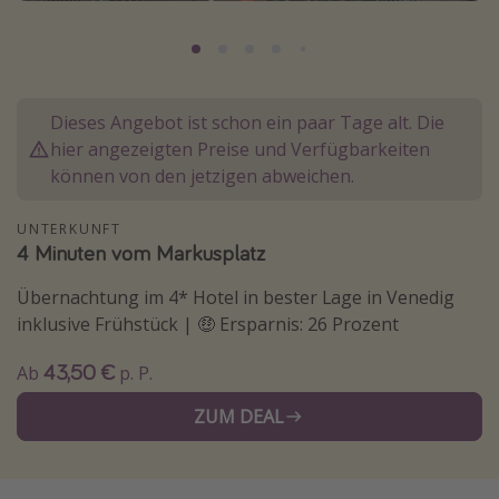
Lombardei
Korsika
Gambia
Dieses Angebot ist schon ein paar Tage alt. Die
hier angezeigten Preise und Verfügbarkeiten
Reisethemen
können von den jetzigen abweichen.
Alle Reisethemen
UNTERKUNFT
Städtereisen
4 Minuten vom Markusplatz
Strandurlaub
Übernachtung im 4* Hotel in bester Lage in Venedig
Wellnessurlaub
inklusive Frühstück | 🤑 Ersparnis: 26 Prozent
Abenteuerurlaub
43,50 €
Ab
p. P.
Kurzurlaub
ZUM DEAL
Skiurlaub
Weitere Themen