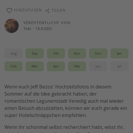
Reise Journal
HINZUFÜGEN
TEILEN
Schönste Naturwunder der Welt
VERÖFFENTLICHT VON
Digital Nomad Tipps
Tobi
·
10.9.2025
Beste Reiseziele 20225
Aug
Sep
Okt
Nov
Dez
Jan
Feb
Mär
Apr
Mai
Jun
Jul
Wenn euch Jeff Bezos' Hochzeitsfotos in diesem
Sommer auf die Idee gebracht haben, der
romantischen Lagunenstadt Venedig auch mal wieder
einen Besuch abzustatten, können wir euch gerade ein
super Hotelschnäppchen empfehlen.
Wenn ihr schonmal selbst recherchiert habt, wisst ihr,