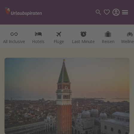
All Inclusive
Hotels
Flüge
Last Minute
Reisen
Wellne
Kategorien
Flüge
Hotel
Reisen
Kreuzfahrten
Reiseziele
Alle Reiseziele
Österreich
Italien