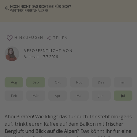
NOCH NICHT DAS RICHTIGE FÜR DICH?
Reise Journal
WEITERE FERIENHÄUSER
Schönste Naturwunder der Welt
Digital Nomad Tipps
Beste Reiseziele 20225
HINZUFÜGEN
TEILEN
VERÖFFENTLICHT VON
Vanessa
·
7.7.2026
Aug
Sep
Okt
Nov
Dez
Jan
Feb
Mär
Apr
Mai
Jun
Jul
Ahoi Piraten! Wie klingt das für euch: Ihr steht morgens
auf, trinkt euren Kaffee auf dem Balkon mit
frischer
Bergluft und Blick auf die Alpen
? Das könnt ihr für
eine