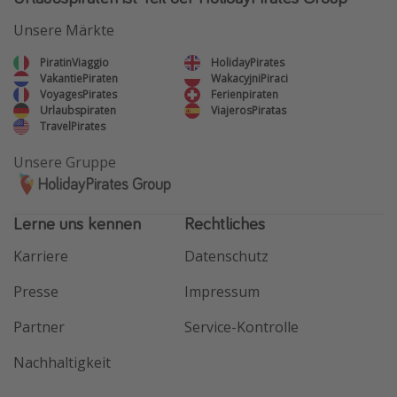
Unsere Märkte
PiratinViaggio
HolidayPirates
VakantiePiraten
WakacyjniPiraci
VoyagesPirates
Ferienpiraten
Urlaubspiraten
ViajerosPiratas
TravelPirates
Unsere Gruppe
HolidayPirates Group
Lerne uns kennen
Rechtliches
Karriere
Datenschutz
Presse
Impressum
Partner
Service-Kontrolle
Nachhaltigkeit