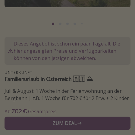
Lombardei
Korsika
Gambia
Dieses Angebot ist schon ein paar Tage alt. Die
Reisethemen
hier angezeigten Preise und Verfügbarkeiten
Alle Reisethemen
können von den jetzigen abweichen.
Städtereisen
UNTERKUNFT
Strandurlaub
Familienurlaub in Österreich 🇦🇹 ⛰️
Wellnessurlaub
Juli & August: 1 Woche in der Ferienwohnung an der
Abenteuerurlaub
Bergbahn | z.B. 1 Woche für 702 € für 2 Erw. + 2 Kinder
Kurzurlaub
702 €
Ab
Gesamtpreis
Skiurlaub
ZUM DEAL
Weitere Themen