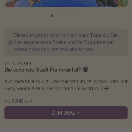
Lombardei
Korsika
Gambia
Dieses Angebot ist schon ein paar Tage alt. Die
hier angezeigten Preise und Verfügbarkeiten
Reisethemen
können von den jetzigen abweichen.
Alle Reisethemen
UNTERKUNFT
Städtereisen
Die schönste Stadt Frankreichs!? 🤩
Strandurlaub
Auf nach Straßburg: Übernachtet im 4* Hilton Hotel mit
Wellnessurlaub
Gym, Sauna & Wellnesscenter zum Bestpreis 🤩
Abenteuerurlaub
42 €
Ab
p. P.
Kurzurlaub
Skiurlaub
ZUM DEAL
Weitere Themen