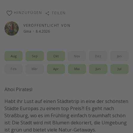
Reise Journal
HINZUFÜGEN
TEILEN
Schönste Naturwunder der Welt
VERÖFFENTLICHT VON
Digital Nomad Tipps
Gina
·
8.4.2026
Beste Reiseziele 20225
Aug
Sep
Okt
Nov
Dez
Jan
Feb
Mär
Apr
Mai
Jun
Jul
Ahoi Pirates!
Habt ihr Lust auf einen Städtetrip in eine der schönsten
Städte Europas zu einem top Preis?! Es geht nach
Straßburg, wo es im Frühling einfach traumhaft schön
ist: Die Stadt wird mit Blumen dekoriert, die Umgebung
ist grün und bietet viele Natur-Getaways.