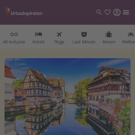
All Inclusive
Hotels
Flüge
Last Minute
Reisen
Wellne
Kategorien
Flüge
Hotel
Reisen
Kreuzfahrten
Reiseziele
Alle Reiseziele
Österreich
Italien