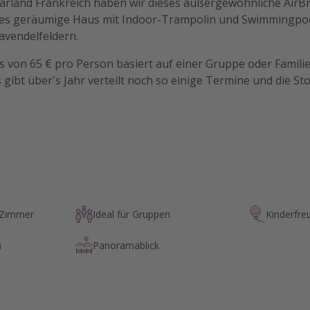
rland Frankreich haben wir dieses außergewöhnliche AirBnB
ses geräumige Haus mit Indoor-Trampolin und Swimmingpo
vendelfeldern.
s von 65 € pro Person basiert auf einer Gruppe oder Famili
s gibt über's Jahr verteilt noch so einige Termine und die St
 Zimmer
Ideal für Gruppen
Kinderfre
h
Panoramablick