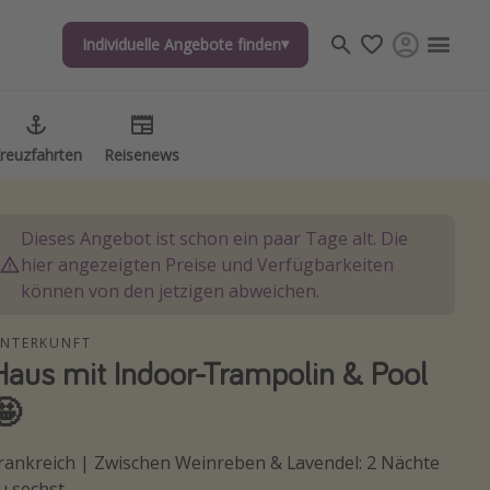
Individuelle Angebote finden
Individuelle Angebote finden
reuzfahrten
reuzfahrten
Reisenews
Reisenews
Dieses Angebot ist schon ein paar Tage alt. Die
hier angezeigten Preise und Verfügbarkeiten
können von den jetzigen abweichen.
NTERKUNFT
Haus mit Indoor-Trampolin & Pool
🤩
rankreich | Zwischen Weinreben & Lavendel: 2 Nächte
u sechst