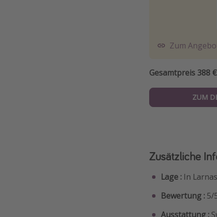
Zum Angebo
Gesamtpreis 388 €
ZUM D
Zusätzliche In
Lage :
In Larnas
Bewertung :
5/5
Ausstattung :
S