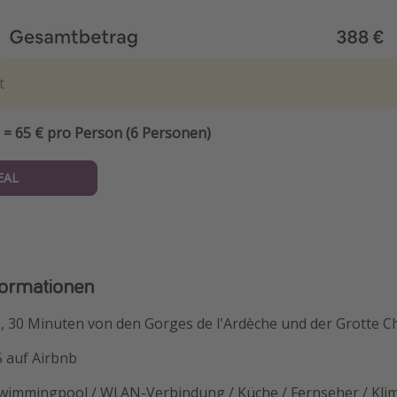
t
 = 65 € pro Person (6 Personen)
EAL
formationen
, 30 Minuten von den Gorges de l'Ardèche und der Grotte C
 auf Airbnb
wimmingpool / WLAN-Verbindung / Küche / Fernseher / Kli