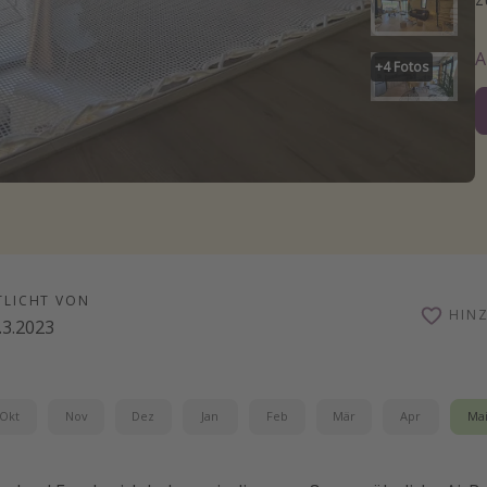
+
4
Fotos
TLICHT VON
HIN
.3.2023
Okt
Nov
Dez
Jan
Feb
Mär
Apr
Ma