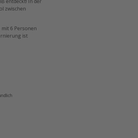
 entdeckt! In der
ol zwischen
e mit 6 Personen
ornierung ist
undlich