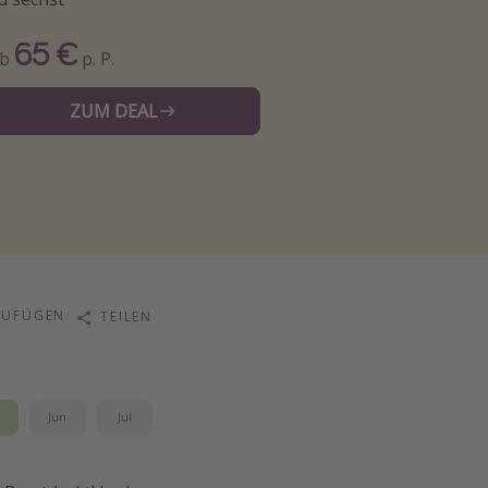
65 €
Ab
p. P.
ZUM DEAL
ZUFÜGEN
TEILEN
i
Jun
Jul