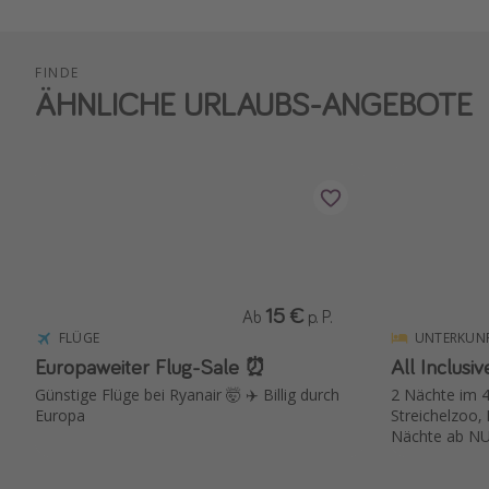
FINDE
ÄHNLICHE URLAUBS-ANGEBOTE
15 €
Ab
p. P.
FLÜGE
UNTERKUN
Europaweiter Flug-Sale ⏰
All Inclusi
Günstige Flüge bei Ryanair 🤯 ✈️ Billig durch
2 Nächte im 4
Europa
Streichelzoo,
Nächte ab NU