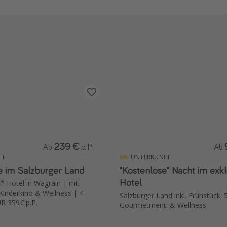
239 €
Ab
p. P.
Ab
FT
UNTERKUNFT
ve im Salzburger Land
"Kostenlose" Nacht im exk
Hotel
* Hotel in Wagrain | mit
 Kinderkino & Wellness | 4
Salzburger Land inkl. Frühstück,
R 359€ p.P.
Gourmetmenü & Wellness