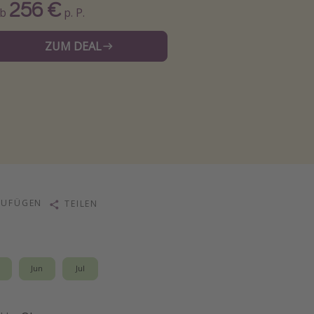
256 €
Ab
p. P.
ZUM DEAL
ZUFÜGEN
TEILEN
i
Jun
Jul