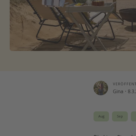
VERÖFFEN
Gina
·
8.3
Aug
Sep