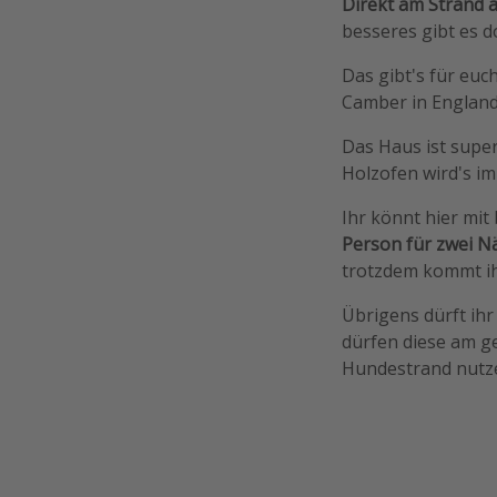
Direkt am Strand 
besseres gibt es 
Das gibt's für euc
Camber in England
Das Haus ist supe
Holzofen wird's im
Ihr könnt hier mi
Person für zwei N
trotzdem kommt ih
Übrigens dürft ihr
dürfen diese am g
Hundestrand nutze