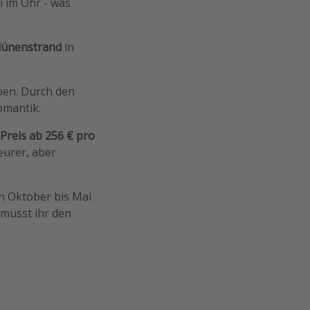
 im Ohr - was
dünenstrand
in
ben. Durch den
omantik.
Preis ab 256 € pro
eurer, aber
 Oktober bis Mai
müsst ihr den