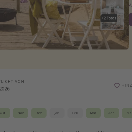
+
2
Fotos
TLICHT VON
HIN
.2026
Okt
Nov
Dez
Jan
Feb
Mär
Apr
Ma