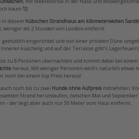
aufwachen
, mit Meeresbrise in der Nase und Möwengeschrei
doch kaum 🥰
h in diesem
hübschen Strandhaus am kilometerweiten Sand
, weniger als 2 Stunden von London entfernt.
r gemütlich eingerichtet und von einer privaten Düne umge
 Inneren kuschelig und auf der Terrasse gibt's Lagerfeuerr
t bis zu 8 Personen übernachten und kommt dabei bei einem
ächte
heraus. Mit weniger Personen wird's natürlich etwas t
r noch bei einem top Preis heraus!
 auch noch bis zu zwei
Hunde ohne Aufpreis
mitnehmen. Von
esamten Strand herumlaufen, zwischen Mai und September 
n - der liegt aber auch nur 50 Meter vom Haus entfernt.