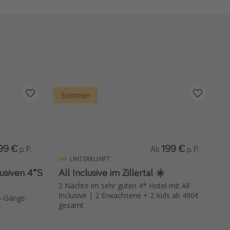
Sommer
99 €
199 €
p. P.
Ab
p. P.
UNTERKUNFT
lusiven 4*S
All Inclusive im Zillertal ☀️
2 Nächte im sehr guten 4* Hotel mit All
Inclusive | 2 Erwachsene + 2 Kids ab 490€
 5-Gänge-
gesamt