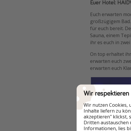
Euer Hotel: HA
Euch erwarten mod
großzügigem Bad. 
für euch bereit. D
Sauna, einem Tep
ihr es euch in zwe
On top erhaltet i
erwarten euch zwe
erwarten euch Kla
Wir respektieren
Wir nutzen Cookies, 
Inhalte liefern zu kö
akzeptieren" klickst,
Dritten austauschen 
Informationen, lies b