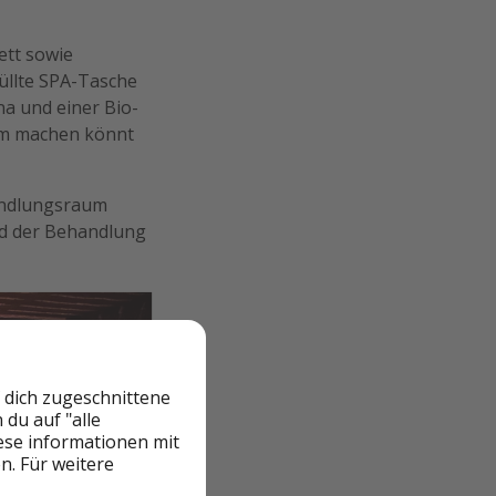
ett sowie
üllte SPA-Tasche
na und einer Bio-
em machen könnt
handlungsraum
nd der Behandlung
 dich zugeschnittene
du auf "alle
iese informationen mit
n. Für weitere