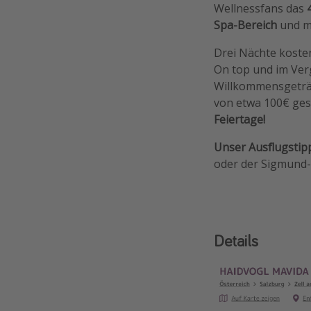
Wellnessfans das
Spa-Bereich
und m
Drei Nächte koste
On top und im Verg
Willkommensgeträn
von etwa 100€ ge
Feiertage!
Unser Ausflugstip
oder der Sigmund
Details