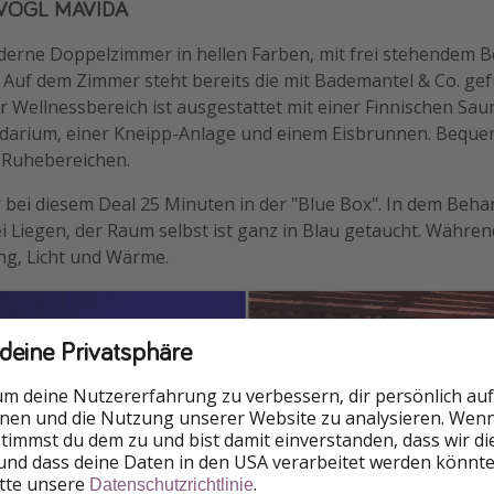
IDVOGL MAVIDA
erne Doppelzimmer in hellen Farben, mit frei stehendem B
Auf dem Zimmer steht bereits die mit Bademantel & Co. gef
er Wellnessbereich ist ausgestattet mit einer Finnischen Sau
idarium, einer Kneipp-Anlage und einem Eisbrunnen. Bequ
i Ruhebereichen.
hr bei diesem Deal 25 Minuten in der "Blue Box". In dem Be
i Liegen, der Raum selbst ist ganz in Blau getaucht. Währe
ng, Licht und Wärme.
 deine Privatsphäre
um deine Nutzererfahrung zu verbessern, dir persönlich auf
nnen und die Nutzung unserer Website zu analysieren. Wenn 
 stimmst du dem zu und bist damit einverstanden, dass wir d
und dass deine Daten in den USA verarbeitet werden könnte
itte unsere
.
Datenschutzrichtlinie