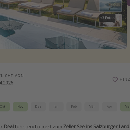
+
3
Fotos
TLICHT VON
HIN
4.2026
Okt
Nov
Dez
Jan
Feb
Mär
Apr
Ma
er
Deal
führt euch direkt zum
Zeller See ins Salzburger Land