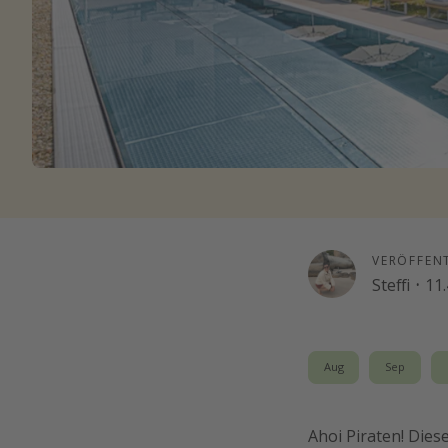
VERÖFFEN
Steffi
·
11.
Aug
Sep
Ahoi Piraten! Dies