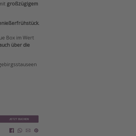
mit
großzügigem
enießerfrühstück
.
lue Box im Wert
auch über die
hgebirgsstauseen