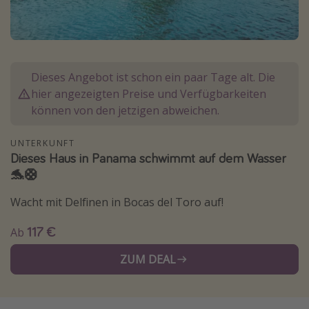
Lombardei
Korsika
Gambia
Dieses Angebot ist schon ein paar Tage alt. Die
hier angezeigten Preise und Verfügbarkeiten
Reisethemen
können von den jetzigen abweichen.
Alle Reisethemen
UNTERKUNFT
Städtereisen
Dieses Haus in Panama schwimmt auf dem Wasser
Strandurlaub
🐬🛟
Wellnessurlaub
Wacht mit Delfinen in Bocas del Toro auf!
Abenteuerurlaub
117 €
Ab
Kurzurlaub
ZUM DEAL
Skiurlaub
Weitere Themen