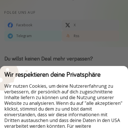
FOLGE UNS AUF
Facebook
X
Telegram
Rss
Du willst keinen Deal mehr verpassen?
Dann lade unsere App herunter.
Wir respektieren deine Privatsphäre
Wir nutzen Cookies, um deine Nutzererfahrung zu
verbessern, dir persönlich auf dich zugeschnittene
Urlaubspiraten ist Teil der HolidayPirates Group
Inhalte liefern zu können und die Nutzung unserer
Website zu analysieren. Wenn du auf "alle akzeptieren"
Unsere Märkte
klickst, stimmst du dem zu und bist damit
einverstanden, dass wir diese informationen mit
PiratinViaggio
HolidayPirates
Dritten austauschen und dass deine Daten in den USA
VakantiePiraten
WakacyjniPiraci
verarbeitet werden könnten. Für weitere
VoyagesPirates
Ferienpiraten