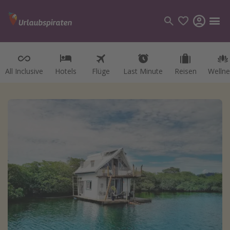
All Inclusive
Hotels
Flüge
Last Minute
Reisen
Wellne
Kategorien
Flüge
Hotel
Reisen
Kreuzfahrten
Reiseziele
Alle Reiseziele
Österreich
Italien