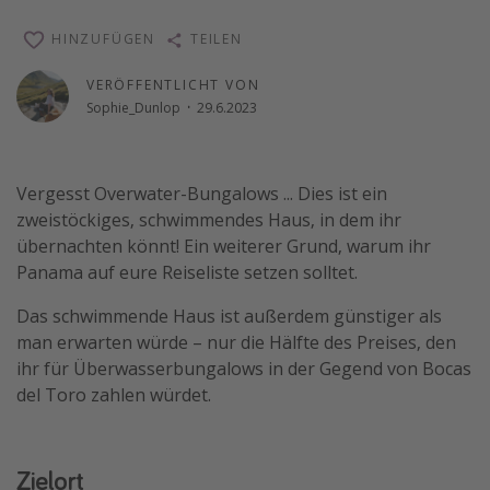
Reise Journal
HINZUFÜGEN
TEILEN
Schönste Naturwunder der Welt
VERÖFFENTLICHT VON
Digital Nomad Tipps
Sophie_Dunlop
·
29.6.2023
Beste Reiseziele 20225
Vergesst Overwater-Bungalows ... Dies ist ein
zweistöckiges, schwimmendes Haus, in dem ihr
übernachten könnt! Ein weiterer Grund, warum ihr
Panama auf eure Reiseliste setzen solltet.
Das schwimmende Haus ist außerdem günstiger als
man erwarten würde – nur die Hälfte des Preises, den
ihr für Überwasserbungalows in der Gegend von Bocas
del Toro zahlen würdet.
Zielort