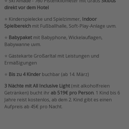
⭐️ Ski Amadé - 760 Pistenkilometer mit Gratis
Skibus
direkt vor dem Hotel
⭐️ Kinderspielecke und Spielzimmer,
Indoor
Spielbereich
mit Fußballhalle, Soft-Play-Anlage uvm.
⭐️
Babypaket
mit Babyphone, Wickelauflagen,
Babywanne uvm.
⭐️ Gästekarte Großarltal mit Leistungen und
Ermäßigungen
⭐️
Bis zu 4 Kinder
buchbar (ab 14. März)
3 Nächte mit All Inclusive Light
(mit alkoholfreien
Getränken) bucht ihr
ab 519€ pro Person
. 1 Kind bis 6
Jahre reist kostenlos, ab dem 2. Kind gibt es einen
Aufpreis ab 45€ pro Nacht.