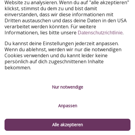
Website zu analysieren. Wenn du auf "alle akzeptieren"
Unsere Märkte
klickst, stimmst du dem zu und bist damit
einverstanden, dass wir diese informationen mit
PiratinViaggio
HolidayPirates
Dritten austauschen und dass deine Daten in den USA
VakantiePiraten
WakacyjniPiraci
verarbeitet werden könnten. Für weitere
VoyagesPirates
Ferienpiraten
Informationen, lies bitte unsere
.
Datenschutzrichtlinie
Urlaubspiraten
ViajerosPiratas
TravelPirates
Du kannst deine Einstellungen jederzeit anpassen.
Wenn du ablehnst, werden wir nur die notwendigen
Unsere Gruppe
Cookies verwenden und du kannt leider keine
HolidayPirates Group
persönlich auf dich zugeschnittenen Inhalte
bekommen.
Lerne uns kennen
Rechtliches
Karriere
Datenschutz
Nur notwendige
Presse
Impressum
Anpassen
Partner
Service-Kontrolle
Nachhaltigkeit
Alle akzeptieren