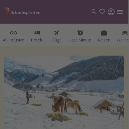
All Inclusive
Hotels
Flüge
Last Minute
Reisen
Wellne
Kategorien
Flüge
Hotel
Reisen
Kreuzfahrten
Reiseziele
Alle Reiseziele
Österreich
Italien