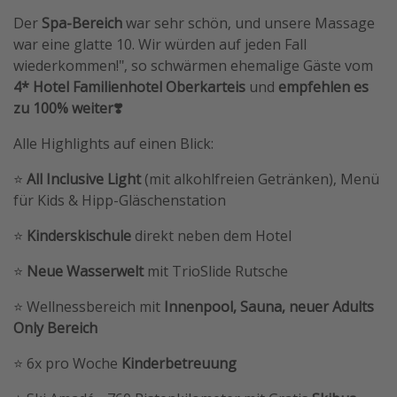
Der
Spa-Bereich
war sehr schön, und unsere Massage
war eine glatte 10. Wir würden auf jeden Fall
wiederkommen!", so schwärmen ehemalige Gäste vom
4* Hotel Familienhotel Oberkarteis
und
empfehlen es
zu 100% weiter❣️
Alle Highlights auf einen Blick:
⭐️
All Inclusive Light
(mit alkohlfreien Getränken), Menü
für Kids & Hipp-Gläschenstation
⭐️
Kinderskischule
direkt neben dem Hotel
⭐️
Neue Wasserwelt
mit TrioSlide Rutsche
⭐️ Wellnessbereich mit
Innenpool, Sauna, neuer Adults
Only Bereich
⭐️ 6x pro Woche
Kinderbetreuung