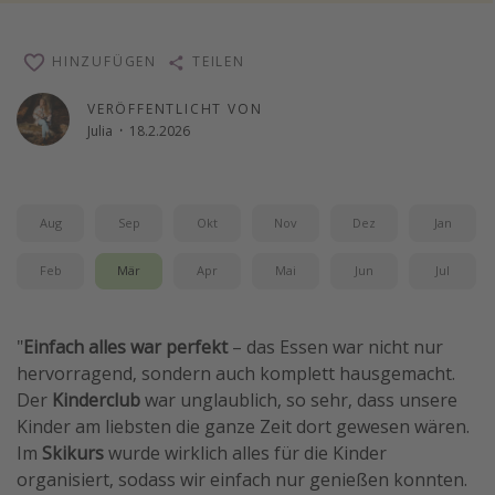
Reise Journal
HINZUFÜGEN
TEILEN
Schönste Naturwunder der Welt
Digital Nomad Tipps
VERÖFFENTLICHT VON
Julia
·
18.2.2026
Beste Reiseziele 20225
Aug
Sep
Okt
Nov
Dez
Jan
Feb
Mär
Apr
Mai
Jun
Jul
"
Einfach alles war perfekt
– das Essen war nicht nur
hervorragend, sondern auch komplett hausgemacht.
Der
Kinderclub
war unglaublich, so sehr, dass unsere
Kinder am liebsten die ganze Zeit dort gewesen wären.
Im
Skikurs
wurde wirklich alles für die Kinder
organisiert, sodass wir einfach nur genießen konnten.