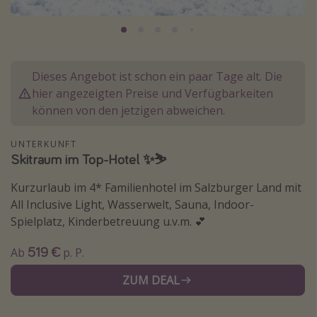
Lombardei
Korsika
Gambia
Dieses Angebot ist schon ein paar Tage alt. Die
hier angezeigten Preise und Verfügbarkeiten
Reisethemen
können von den jetzigen abweichen.
Alle Reisethemen
UNTERKUNFT
Städtereisen
Skitraum im Top-Hotel ✨⛷️
Strandurlaub
Kurzurlaub im 4* Familienhotel im Salzburger Land mit
Wellnessurlaub
All Inclusive Light, Wasserwelt, Sauna, Indoor-
Spielplatz, Kinderbetreuung u.v.m. 💕
Abenteuerurlaub
Kurzurlaub
519 €
Ab
p. P.
Skiurlaub
ZUM DEAL
Weitere Themen