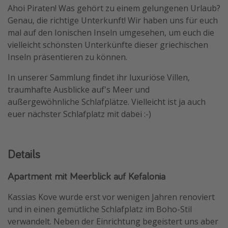
Ahoi Piraten! Was gehört zu einem gelungenen Urlaub?
Reise Journal
Genau, die richtige Unterkunft! Wir haben uns für euch
Schönste Naturwunder der Welt
mal auf den Ionischen Inseln umgesehen, um euch die
vielleicht schönsten Unterkünfte dieser griechischen
Digital Nomad Tipps
Inseln präsentieren zu können.
Beste Reiseziele 20225
In unserer Sammlung findet ihr luxuriöse Villen,
traumhafte Ausblicke auf's Meer und
außergewöhnliche Schlafplätze. Vielleicht ist ja auch
euer nächster Schlafplatz mit dabei :-)
Details
Apartment mit Meerblick auf Kefalonia
Kassias Kove wurde erst vor wenigen Jahren renoviert
und in einen gemütliche Schlafplatz im Boho-Stil
verwandelt. Neben der Einrichtung begeistert uns aber