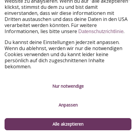
Website zu analysieren. Wenn du auf "alle akzeptieren"
klickst, stimmst du dem zu und bist damit
PiratinViaggio
HolidayPirates
einverstanden, dass wir diese informationen mit
VakantiePiraten
WakacyjniPiraci
Dritten austauschen und dass deine Daten in den USA
VoyagesPirates
Ferienpiraten
Urlaubspiraten
ViajerosPiratas
verarbeitet werden könnten. Für weitere
TravelPirates
Informationen, lies bitte unsere
.
Datenschutzrichtlinie
Unsere Gruppe
Du kannst deine Einstellungen jederzeit anpassen.
Wenn du ablehnst, werden wir nur die notwendigen
HolidayPirates Group
Cookies verwenden und du kannt leider keine
persönlich auf dich zugeschnittenen Inhalte
Lerne uns kennen
Rechtliches
bekommen.
Karriere
Datenschutz
Presse
Impressum
Nur notwendige
Partner
Service-Kontrolle
Anpassen
Nachhaltigkeit
Alle akzeptieren