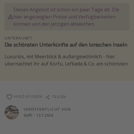
Lombardei
Dieses Angebot ist schon ein paar Tage alt. Die
hier angezeigten Preise und Verfügbarkeiten
Korsika
können von den jetzigen abweichen.
Gambia
UNTERKUNFT
Die schönsten Unterkünfte auf den Ionischen Inseln
Reisethemen
Alle Reisethemen
Luxuriös, mit Meerblick & außergewöhnlich - hier
übernachtet ihr auf Korfu, Lefkada & Co. am schönsten
Städtereisen
Strandurlaub
Wellnessurlaub
Abenteuerurlaub
HINZUFÜGEN
TEILEN
Kurzurlaub
VERÖFFENTLICHT VON
Skiurlaub
Steffi
·
13.7.2024
Weitere Themen