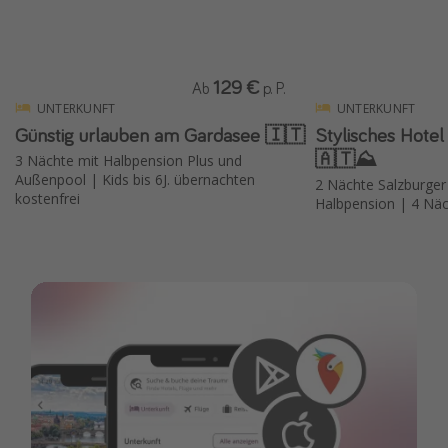
129 €
Ab
p. P.
UNTERKUNFT
UNTERKUNFT
Günstig urlauben am Gardasee 🇮🇹
Stylisches Hote
🇦🇹⛰️
3 Nächte mit Halbpension Plus und
Außenpool | Kids bis 6J. übernachten
2 Nächte Salzburger 
kostenfrei
Halbpension | 4 Näc