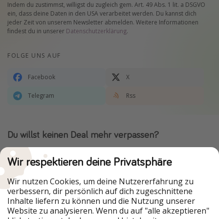
Indem du zustimmst, willigst du zugleich gem. Art. 49 Abs. 1 lit. a DSGVO
ein, dass deine Daten in den USA verarbeitet werden. Du kannst dich
jeder Zeit von unserem Newsletter abmelden. Weitere Informationen
findest du in unserer
Datenschutzerklärung
.
FOLGE UNS AUF
Facebook
X
Telegram
Rss
Du willst keinen Deal mehr verpassen?
Dann lade unsere App herunter.
Wir respektieren deine Privatsphäre
Wir nutzen Cookies, um deine Nutzererfahrung zu
verbessern, dir persönlich auf dich zugeschnittene
Urlaubspiraten ist Teil der HolidayPirates Group
Inhalte liefern zu können und die Nutzung unserer
Website zu analysieren. Wenn du auf "alle akzeptieren"
Unsere Märkte