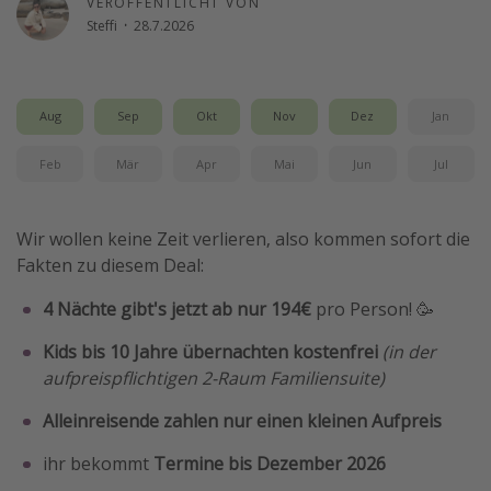
VERÖFFENTLICHT VON
Steffi
·
28.7.2026
Reise Journal
Schönste Naturwunder der Welt
Digital Nomad Tipps
Aug
Sep
Okt
Nov
Dez
Jan
Beste Reiseziele 20225
Feb
Mär
Apr
Mai
Jun
Jul
Wir wollen keine Zeit verlieren, also kommen sofort die
Fakten zu diesem Deal:
4 Nächte gibt's jetzt ab nur 194€
pro Person! 🥳
Kids bis 10 Jahre übernachten kostenfrei
(in der
aufpreispflichtigen 2-Raum Familiensuite)
Alleinreisende zahlen nur einen kleinen Aufpreis
ihr bekommt
Termine bis Dezember 2026