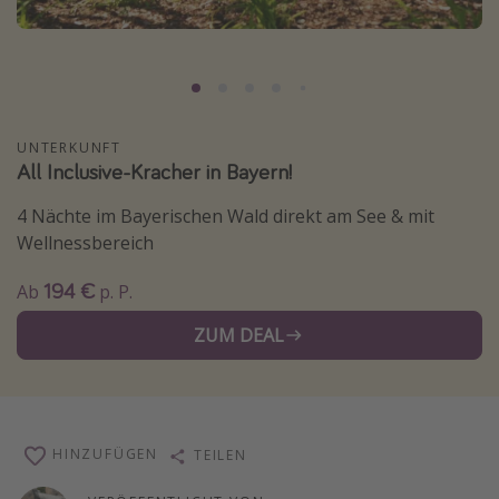
Lombardei
Korsika
Gambia
UNTERKUNFT
Reisethemen
All Inclusive-Kracher in Bayern!
Alle Reisethemen
4 Nächte im Bayerischen Wald direkt am See & mit
Wellnessbereich
Städtereisen
Strandurlaub
194 €
Ab
p. P.
Wellnessurlaub
ZUM DEAL
Abenteuerurlaub
Kurzurlaub
Skiurlaub
HINZUFÜGEN
TEILEN
Weitere Themen