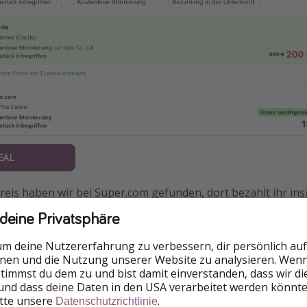
EAL
eis haben wir bei Super.com gefunden, dort bezahlt ihr ins
inklusive Frühstück.
 deine Privatsphäre
um deine Nutzererfahrung zu verbessern, dir persönlich auf
nnen und die Nutzung unserer Website zu analysieren. Wenn 
 stimmst du dem zu und bist damit einverstanden, dass wir d
nen
und dass deine Daten in den USA verarbeitet werden könnte
itte unsere
.
Datenschutzrichtlinie