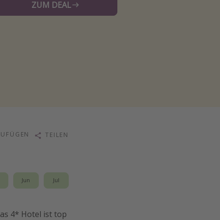
ZUM DEAL
ZUFÜGEN
TEILEN
i
Jun
Jul
s 4* Hotel ist top