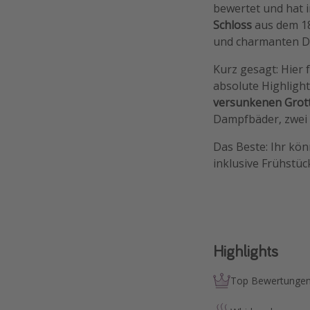
bewertet und hat 
Schloss
aus dem 18
und charmanten D
Kurz gesagt: Hier f
absolute Highligh
versunkenen Grot
Dampfbäder, zwei 
Das Beste: Ihr kö
inklusive Frühstü
Highlights
Top Bewertunge