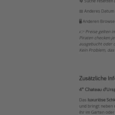
🔄 Suche resetten
📅 Anderes Datum 
🖥️ Anderen Browser
👉 Preise gelten 
Piraten checken j
ausgebucht oder de
Kein Problem, das
Zusätzliche In
4* Chateau d'Urs
Das
luxuriöse Sch
und bringt neben 
ihr im Garten ode