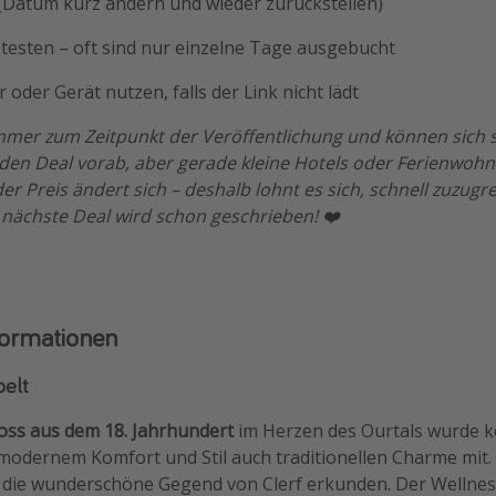
 (Datum kurz ändern und wieder zurückstellen)
testen – oft sind nur einzelne Tage ausgebucht
 oder Gerät nutzen, falls der Link nicht lädt
immer zum Zeitpunkt der Veröffentlichung und können sich s
eden Deal vorab, aber gerade kleine Hotels oder Ferienwohn
r Preis ändert sich – deshalb lohnt es sich, schnell zuzugre
 nächste Deal wird schon geschrieben! ❤️
formationen
pelt
loss aus dem 18. Jahrhundert
im Herzen des Ourtals wurde k
modernem Komfort und Stil auch traditionellen Charme mit
r die wunderschöne Gegend von Clerf erkunden. Der Wellness