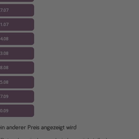
27.07
31.07
04.08
13.08
18.08
25.08
07.09
10.09
ein anderer Preis angezeigt wird