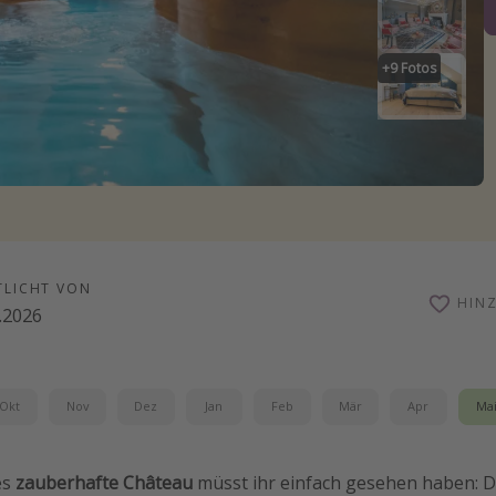
+
9
Fotos
TLICHT VON
HIN
.2026
Okt
Nov
Dez
Jan
Feb
Mär
Apr
Ma
es
zauberhafte Château
müsst ihr einfach gesehen haben: Da