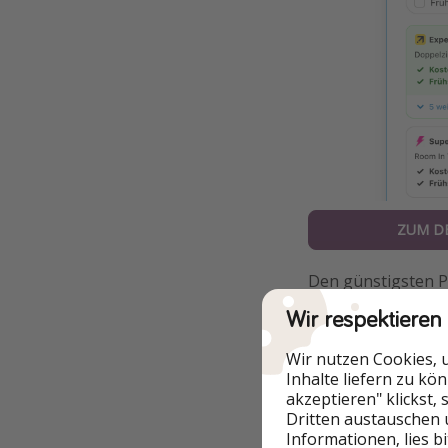
ZUM D
Den günstigsten Pr
79,50€ pro Person 
Wir respektieren
Wir nutzen Cookies, 
Inhalte liefern zu kö
akzeptieren" klickst,
Weitere Optio
Dritten austauschen 
Informationen, lies b