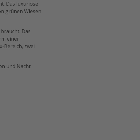
. Das luxuriöse
von grünen Wiesen
t
braucht. Das
rm einer
x-Bereich, zwei
son und Nacht