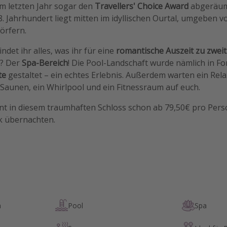
im letzten Jahr sogar den
Travellers' Choice Award
abgeräumt
. Jahrhundert liegt mitten im idyllischen Ourtal, umgeben 
örfern.
indet ihr alles, was ihr für eine
romantische Auszeit zu zwei
t? Der
Spa-Bereich
! Die Pool-Landschaft wurde nämlich in Fo
te
gestaltet – ein echtes Erlebnis. Außerdem warten ein Rela
Saunen, ein Whirlpool und ein Fitnessraum auf euch.
nnt in diesem traumhaften Schloss schon ab 79,50€ pro Per
ck übernachten.
n
Pool
Spa