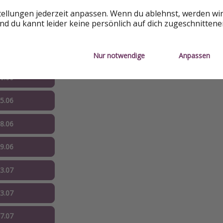
unter 95€ p.P.)
tellungen jederzeit anpassen. Wenn du ablehnst, werden wi
d du kannt leider keine persönlich auf dich zugeschnitten
28.05
03.06
Nur notwendige
Anpassen
10.06
15.06
18.06
29.06
03.07
13.07
17.07