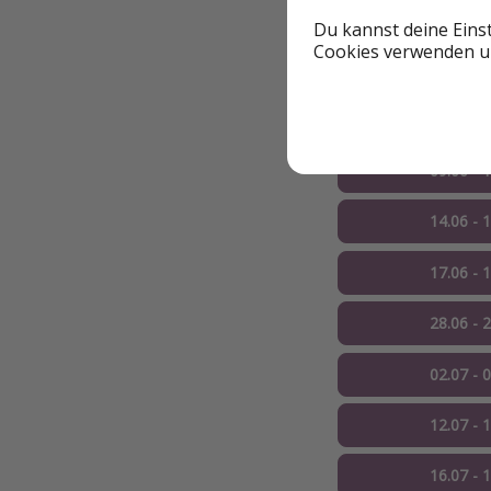
Weitere Termine (
Du kannst deine Eins
Cookies verwenden un
27.05 - 
02.06 - 
09.06 - 
14.06 - 
17.06 - 
28.06 - 
02.07 - 
12.07 - 
16.07 - 