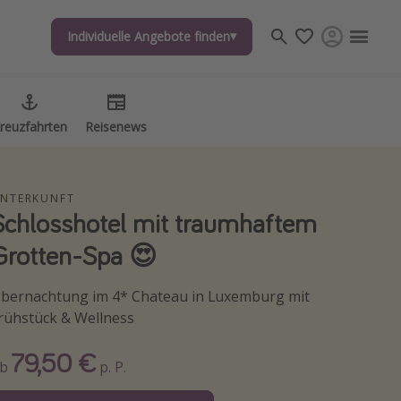
Individuelle Angebote finden
reuzfahrten
Reisenews
NTERKUNFT
Schlosshotel mit traumhaftem
Grotten-Spa 😍
bernachtung im 4* Chateau in Luxemburg mit
rühstück & Wellness
79,50 €
Ab
p. P.