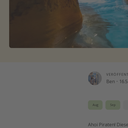
VERÖFFEN
Ben
·
16.5
Aug
Sep
Ahoi Piraten! Dies