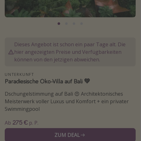
Lombardei
Korsika
Gambia
Dieses Angebot ist schon ein paar Tage alt. Die
Reisethemen
hier angezeigten Preise und Verfügbarkeiten
Alle Reisethemen
können von den jetzigen abweichen.
Städtereisen
UNTERKUNFT
Strandurlaub
Paradiesische Öko-Villa auf Bali 💚
Wellnessurlaub
Dschungelstimmung auf Bali 😍 Architektonisches
Abenteuerurlaub
Meisterwerk voller Luxus und Komfort + ein privater
Swimmingpool
Kurzurlaub
Skiurlaub
275 €
Ab
p. P.
ZUM DEAL
Weitere Themen