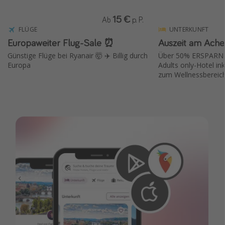
15 €
Ab
p. P.
FLÜGE
UNTERKUNFT
Europaweiter Flug-Sale ⏰
Auszeit am Ache
Günstige Flüge bei Ryanair 🤯 ✈️ Billig durch
Über 50% ERSPARNIS 
Europa
Adults only-Hotel in
zum Wellnessbereic