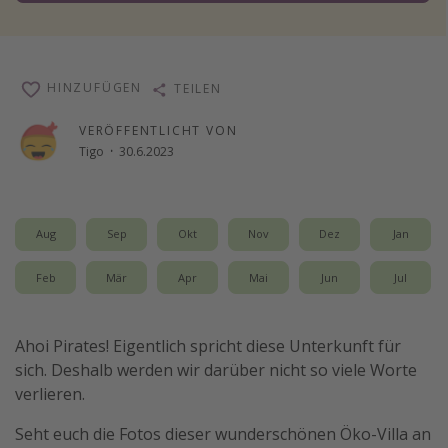
Reise Journal
Schönste Naturwunder der Welt
HINZUFÜGEN
TEILEN
Digital Nomad Tipps
Beste Reiseziele 20225
VERÖFFENTLICHT VON
Tigo
·
30.6.2023
Aug
Sep
Okt
Nov
Dez
Jan
Feb
Mär
Apr
Mai
Jun
Jul
Ahoi Pirates! Eigentlich spricht diese Unterkunft für
sich. Deshalb werden wir darüber nicht so viele Worte
verlieren.
Seht euch die Fotos dieser wunderschönen Öko-Villa an