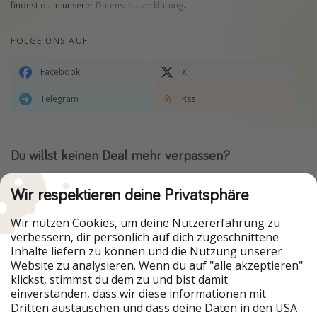
findest du in unserer
Datenschutzerklärung
.
FOLGE UNS AUF
Facebook
X
Telegram
Rss
Du willst keinen Deal mehr verpassen?
Dann lade unsere App herunter.
Wir respektieren deine Privatsphäre
Wir nutzen Cookies, um deine Nutzererfahrung zu
verbessern, dir persönlich auf dich zugeschnittene
Urlaubspiraten ist Teil der HolidayPirates Group
Inhalte liefern zu können und die Nutzung unserer
Website zu analysieren. Wenn du auf "alle akzeptieren"
Unsere Märkte
klickst, stimmst du dem zu und bist damit
einverstanden, dass wir diese informationen mit
PiratinViaggio
HolidayPirates
Dritten austauschen und dass deine Daten in den USA
VakantiePiraten
WakacyjniPiraci