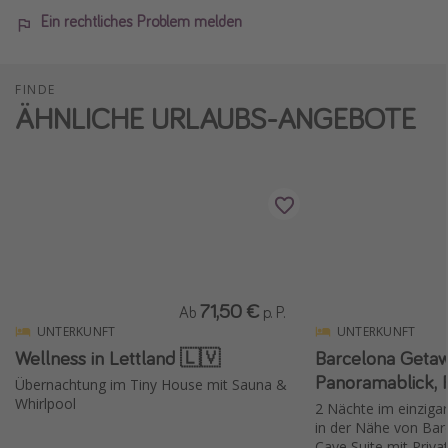
Ein rechtliches Problem melden
FINDE
ÄHNLICHE URLAUBS-ANGEBOTE
71,50 €
Ab
p. P.
UNTERKUNFT
UNTERKUNFT
Wellness in Lettland 🇱🇻
Barcelona Getaw
Panoramablick, P
Übernachtung im Tiny House mit Sauna &
Whirlpool
2 Nächte im einziga
in der Nähe von Barc
Cave Suite mit Privat