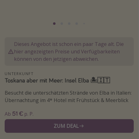
Lombardei
Korsika
Gambia
Dieses Angebot ist schon ein paar Tage alt. Die
Reisethemen
hier angezeigten Preise und Verfügbarkeiten
Alle Reisethemen
können von den jetzigen abweichen.
Städtereisen
UNTERKUNFT
Strandurlaub
Toskana aber mit Meer: Insel Elba 🏝️🇮🇹
Wellnessurlaub
Besucht die unterschätzten Strände von Elba in Italien:
Abenteuerurlaub
Übernachtung im 4* Hotel mit Frühstück & Meerblick
Kurzurlaub
51 €
Ab
p. P.
Skiurlaub
ZUM DEAL
Weitere Themen