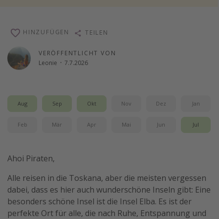
Reise Journal
Schönste Naturwunder der Welt
HINZUFÜGEN
TEILEN
Digital Nomad Tipps
VERÖFFENTLICHT VON
Beste Reiseziele 20225
Leonie
·
7.7.2026
Aug
Sep
Okt
Nov
Dez
Jan
Feb
Mär
Apr
Mai
Jun
Jul
Ahoi Piraten,
Alle reisen in die Toskana, aber die meisten vergessen
dabei, dass es hier auch wunderschöne Inseln gibt: Eine
besonders schöne Insel ist die Insel Elba. Es ist der
perfekte Ort für alle, die nach Ruhe, Entspannung und