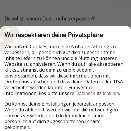
Du willst keinen Deal mehr verpassen?
Dann lade unsere App herunter.
Wir respektieren deine Privatsphäre
Wir nutzen Cookies, um deine Nutzererfahrung zu
verbessern, dir persönlich auf dich zugeschnittene
Urlaubspiraten ist Teil der HolidayPirates Group
Inhalte liefern zu können und die Nutzung unserer
Website zu analysieren. Wenn du auf "alle akzeptieren"
Unsere Märkte
klickst, stimmst du dem zu und bist damit
einverstanden, dass wir diese informationen mit
PiratinViaggio
HolidayPirates
Dritten austauschen und dass deine Daten in den USA
VakantiePiraten
WakacyjniPiraci
verarbeitet werden könnten. Für weitere
VoyagesPirates
Ferienpiraten
Informationen, lies bitte unsere
.
Datenschutzrichtlinie
Urlaubspiraten
ViajerosPiratas
TravelPirates
Du kannst deine Einstellungen jederzeit anpassen.
Wenn du ablehnst, werden wir nur die notwendigen
Unsere Gruppe
Cookies verwenden und du kannt leider keine
HolidayPirates Group
persönlich auf dich zugeschnittenen Inhalte
bekommen.