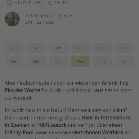
HINZUFÜGEN
TEILEN
Reise Journal
VERÖFFENTLICHT VON
Schönste Naturwunder der Welt
Gina
·
22.4.2023
Digital Nomad Tipps
Beste Reiseziele 20225
Aug
Sep
Okt
Nov
Dez
Jan
Feb
Mär
Apr
Mai
Jun
Jul
Ahoi Pirates! Heute haben wir wieder den
Airbnb Top
Pick der Woche
für euch - und dieses Haus hat es mehr
als verdient!
Ihr wollt raus in die Natur? Ganz weit weg von allem?
Dann seid ihr hier richtig! Dieses
Haus in Estremadura
in Spanien
ist
100% autark
und verfügt über einen
Infinity-Pool
sowie einen
wunderschönen Weitblick
auf