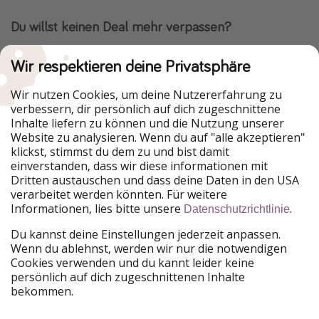
Du willst keinen Deal mehr verpassen?
Dann lade unsere App herunter.
Wir respektieren deine Privatsphäre
Wir nutzen Cookies, um deine Nutzererfahrung zu
verbessern, dir persönlich auf dich zugeschnittene
Urlaubspiraten ist Teil der HolidayPirates Group
Inhalte liefern zu können und die Nutzung unserer
Website zu analysieren. Wenn du auf "alle akzeptieren"
Unsere Märkte
klickst, stimmst du dem zu und bist damit
einverstanden, dass wir diese informationen mit
PiratinViaggio
HolidayPirates
Dritten austauschen und dass deine Daten in den USA
VakantiePiraten
WakacyjniPiraci
verarbeitet werden könnten. Für weitere
VoyagesPirates
Ferienpiraten
Informationen, lies bitte unsere
.
Datenschutzrichtlinie
Urlaubspiraten
ViajerosPiratas
TravelPirates
Du kannst deine Einstellungen jederzeit anpassen.
Wenn du ablehnst, werden wir nur die notwendigen
Unsere Gruppe
Cookies verwenden und du kannt leider keine
HolidayPirates Group
persönlich auf dich zugeschnittenen Inhalte
bekommen.
Lerne uns kennen
Rechtliches