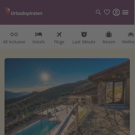
All Inclusive
Hotels
Flüge
Last Minute
Reisen
Wellne
Kategorien
Flüge
Hotel
Reisen
Kreuzfahrten
Reiseziele
Alle Reiseziele
Österreich
Italien