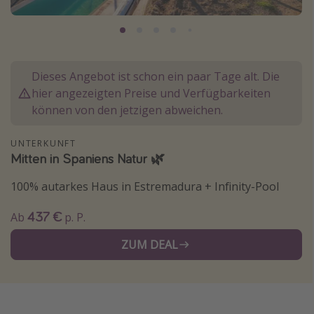
Lombardei
Korsika
Gambia
Dieses Angebot ist schon ein paar Tage alt. Die
hier angezeigten Preise und Verfügbarkeiten
Reisethemen
können von den jetzigen abweichen.
Alle Reisethemen
UNTERKUNFT
Städtereisen
Mitten in Spaniens Natur 🌿
Strandurlaub
100% autarkes Haus in Estremadura + Infinity-Pool
Wellnessurlaub
437 €
Ab
p. P.
Abenteuerurlaub
Kurzurlaub
ZUM DEAL
Skiurlaub
Weitere Themen