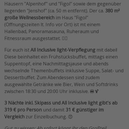
Häusern "Alpenhof" und "Figol" sowie dem gegenüber
liegenden "Jenshof" (ca. 50 m entfernt). Der ca.
380 m²
große Wellnessbereich
im Haus "Figol"
(Öffnungszeiten lt. Info vor Ort) ist mt einem
Hallenbad, Panoramasauna, Ruheraum und
Fitnessraum ausgestattet. 🧖‍♀️
Für euch ist
All Inclusive light-Verpflegung
mit dabei!
Diese beinhaltet ein Frühstücksbuffet, mittags einen
Suppentopf, eine Nachmittagsjause und abends
wechselnde Themenbuffets inklusive Suppe, Salat- und
Dessertbuffet. Zum Abendessen sind zudem
ausgewählte Getränke wie Bier, Wein und Softdrinks
zwischen 18:30 und 20:00 Uhr inklusive. 🍔🍹
3 Nächte inkl. Skipass und All Inclusive light gibt's ab
319 € pro Person
und damit
31 € günstiger im
Vergleich
zur Einzelbuchung. 😍
Gut zu wissen: Ab sofort könnt ihr den Großteil