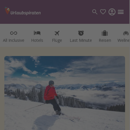
All Inclusive
Hotels
Flüge
Last Minute
Reisen
Wellne
Kategorien
Flüge
Hotel
Reisen
Kreuzfahrten
Reiseziele
Alle Reiseziele
Österreich
Italien