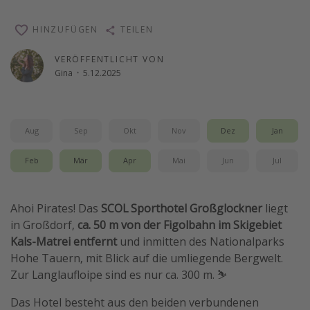
Reise Journal
HINZUFÜGEN
TEILEN
Schönste Naturwunder der Welt
VERÖFFENTLICHT VON
Digital Nomad Tipps
Gina
·
5.12.2025
Beste Reiseziele 20225
Aug
Sep
Okt
Nov
Dez
Jan
Feb
Mär
Apr
Mai
Jun
Jul
Ahoi Pirates! Das
SCOL Sporthotel Großglockner
liegt
in Großdorf,
ca. 50 m von der Figolbahn im Skigebiet
Kals-Matrei entfernt
und inmitten des Nationalparks
Hohe Tauern, mit Blick auf die umliegende Bergwelt.
Zur Langlaufloipe sind es nur ca. 300 m. ⛷️
Das Hotel besteht aus den beiden verbundenen