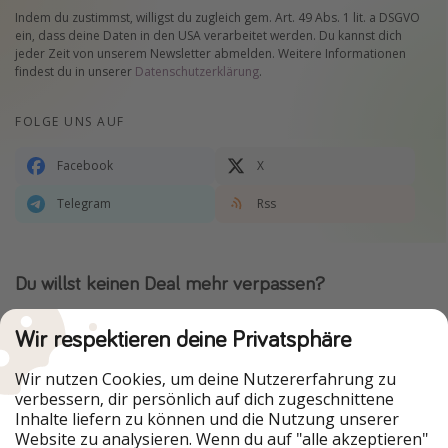
Indem du zustimmst, willigst du zugleich gem. Art. 49 Abs. 1 lit. a DSGVO
ein, dass deine Daten in den USA verarbeitet werden. Du kannst dich
jeder Zeit von unserem Newsletter abmelden. Weitere Informationen
findest du in unserer
Datenschutzerklärung
.
FOLGE UNS AUF
Facebook
X
Telegram
Rss
Du willst keinen Deal mehr verpassen?
Dann lade unsere App herunter.
Wir respektieren deine Privatsphäre
Wir nutzen Cookies, um deine Nutzererfahrung zu
verbessern, dir persönlich auf dich zugeschnittene
Urlaubspiraten ist Teil der HolidayPirates Group
Inhalte liefern zu können und die Nutzung unserer
Website zu analysieren. Wenn du auf "alle akzeptieren"