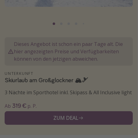
Lombardei
Korsika
Gambia
Dieses Angebot ist schon ein paar Tage alt. Die
Reisethemen
hier angezeigten Preise und Verfügbarkeiten
Alle Reisethemen
können von den jetzigen abweichen.
Städtereisen
UNTERKUNFT
Strandurlaub
Skiurlaub am Großglockner 🏔️🎿
Wellnessurlaub
3 Nächte im Sporthotel inkl. Skipass & All Inclusive light
Abenteuerurlaub
319 €
Ab
p. P.
Kurzurlaub
Skiurlaub
ZUM DEAL
Weitere Themen