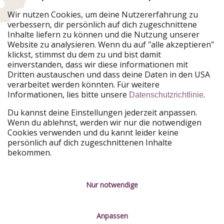
Wir nutzen Cookies, um deine Nutzererfahrung zu
verbessern, dir persönlich auf dich zugeschnittene
Urlaubspiraten ist Teil der HolidayPirates Group
Inhalte liefern zu können und die Nutzung unserer
Website zu analysieren. Wenn du auf "alle akzeptieren"
Unsere Märkte
klickst, stimmst du dem zu und bist damit
einverstanden, dass wir diese informationen mit
PiratinViaggio
HolidayPirates
Dritten austauschen und dass deine Daten in den USA
VakantiePiraten
WakacyjniPiraci
verarbeitet werden könnten. Für weitere
VoyagesPirates
Ferienpiraten
Informationen, lies bitte unsere
.
Datenschutzrichtlinie
Urlaubspiraten
ViajerosPiratas
TravelPirates
Du kannst deine Einstellungen jederzeit anpassen.
Wenn du ablehnst, werden wir nur die notwendigen
Unsere Gruppe
Cookies verwenden und du kannt leider keine
HolidayPirates Group
persönlich auf dich zugeschnittenen Inhalte
bekommen.
Lerne uns kennen
Rechtliches
Karriere
Datenschutz
Nur notwendige
Presse
Impressum
Anpassen
Partner
Service-Kontrolle