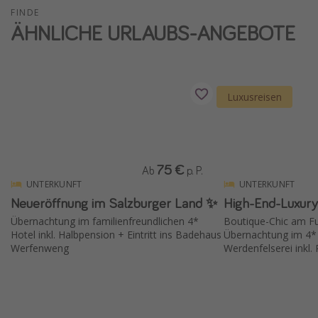
FINDE
Reise Journal
ÄHNLICHE URLAUBS-ANGEBOTE
Schönste Naturwunder der Welt
Digital Nomad Tipps
Beste Reiseziele 20225
Luxusreisen
75 €
Ab
p. P.
UNTERKUNFT
UNTERKUNFT
Neueröffnung im Salzburger Land ✨
High-End-Luxury
Übernachtung im familienfreundlichen 4*
Boutique-Chic am Fu
Hotel inkl. Halbpension + Eintritt ins Badehaus
Übernachtung im 4* 
Werfenweng
Werdenfelserei inkl.