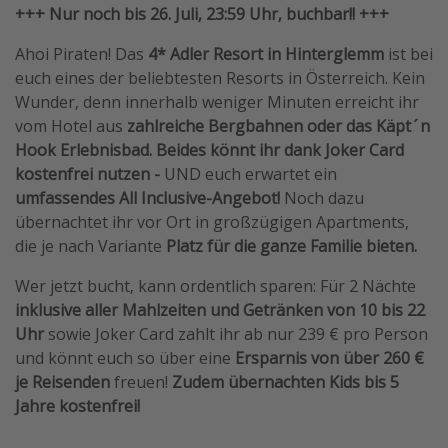
+++ Nur noch bis 26. Juli, 23:59 Uhr, buchbar!! +++
Ahoi Piraten! Das
4* Adler Resort in Hinterglemm
ist bei
euch eines der beliebtesten Resorts in Österreich. Kein
Wunder, denn innerhalb weniger Minuten erreicht ihr
vom Hotel aus
zahlreiche Bergbahnen oder das Käpt´n
Hook Erlebnisbad. Beides könnt ihr dank Joker Card
kostenfrei nutzen -
UND euch erwartet ein
umfassendes All Inclusive-Angebot!
Noch dazu
übernachtet ihr vor Ort in großzügigen Apartments,
die je nach Variante
Platz für die ganze Familie bieten.
Wer jetzt bucht, kann ordentlich sparen: Für 2 Nächte
inklusive aller Mahlzeiten und Getränken von 10 bis 22
Uhr
sowie Joker Card zahlt ihr ab nur 239 € pro Person
und könnt euch so über eine
Ersparnis von über 260 €
je Reisenden
freuen!
Zudem übernachten Kids bis 5
Jahre kostenfrei!