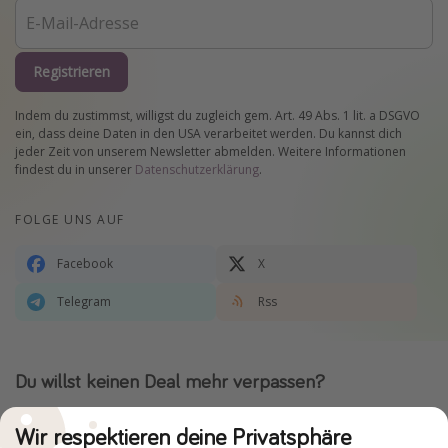
Registrieren
Indem du zustimmst, willigst du zugleich gem. Art. 49 Abs. 1 lit. a DSGVO
ein, dass deine Daten in den USA verarbeitet werden. Du kannst dich
jeder Zeit von unserem Newsletter abmelden. Weitere Informationen
findest du in unserer
Datenschutzerklärung
.
FOLGE UNS AUF
Facebook
X
Telegram
Rss
Du willst keinen Deal mehr verpassen?
Dann lade unsere App herunter.
Wir respektieren deine Privatsphäre