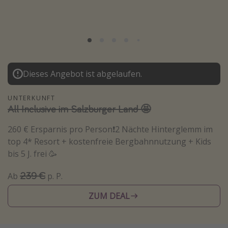
Lombardei
Korsika
Gambia
Dieses Angebot ist abgelaufen.
Reisethemen
Alle Reisethemen
UNTERKUNFT
All Inclusive im Salzburger Land 🤩
Städtereisen
Strandurlaub
260 € Ersparnis pro Person❗️2 Nächte Hinterglemm im
top 4* Resort + kostenfreie Bergbahnnutzung + Kids
Wellnessurlaub
bis 5 J. frei 🥳
Abenteuerurlaub
239 €
Ab
p. P.
Kurzurlaub
Skiurlaub
ZUM DEAL
Weitere Themen