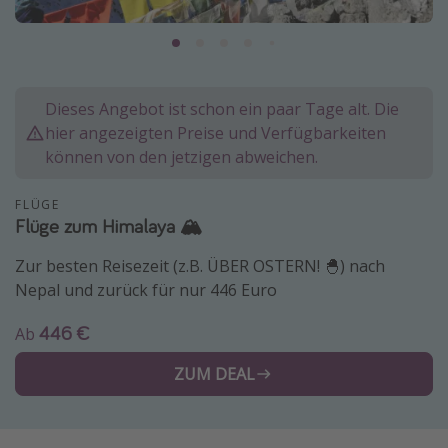
Lombardei
Korsika
Gambia
Dieses Angebot ist schon ein paar Tage alt. Die
hier angezeigten Preise und Verfügbarkeiten
Reisethemen
können von den jetzigen abweichen.
Alle Reisethemen
FLÜGE
Städtereisen
Flüge zum Himalaya 🏔️
Strandurlaub
Zur besten Reisezeit (z.B. ÜBER OSTERN! 🐣) nach
Wellnessurlaub
Nepal und zurück für nur 446 Euro
Abenteuerurlaub
446 €
Ab
Kurzurlaub
ZUM DEAL
Skiurlaub
Weitere Themen