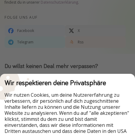
findest du in unserer
Datenschutzerklärung
.
FOLGE UNS AUF
Facebook
X
Telegram
Rss
Du willst keinen Deal mehr verpassen?
Dann lade unsere App herunter.
Wir respektieren deine Privatsphäre
Wir nutzen Cookies, um deine Nutzererfahrung zu
verbessern, dir persönlich auf dich zugeschnittene
Urlaubspiraten ist Teil der HolidayPirates Group
Inhalte liefern zu können und die Nutzung unserer
Website zu analysieren. Wenn du auf "alle akzeptieren"
Unsere Märkte
klickst, stimmst du dem zu und bist damit
einverstanden, dass wir diese informationen mit
PiratinViaggio
HolidayPirates
Dritten austauschen und dass deine Daten in den USA
VakantiePiraten
WakacyjniPiraci