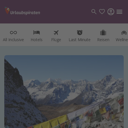
All Inclusive
Hotels
Flüge
Last Minute
Reisen
Wellne
Kategorien
Flüge
Hotel
Reisen
Kreuzfahrten
Reiseziele
Alle Reiseziele
Österreich
Italien