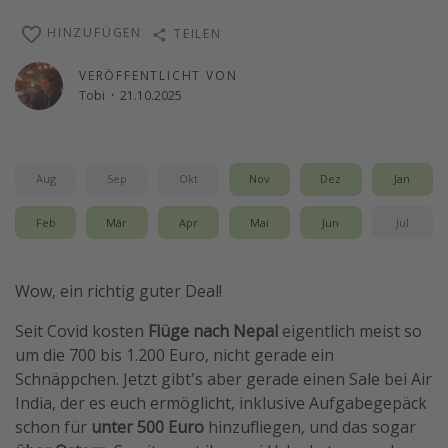
Reise Journal
HINZUFÜGEN
TEILEN
Schönste Naturwunder der Welt
VERÖFFENTLICHT VON
Digital Nomad Tipps
Tobi
·
21.10.2025
Beste Reiseziele 20225
Aug
Sep
Okt
Nov
Dez
Jan
Feb
Mär
Apr
Mai
Jun
Jul
Wow, ein richtig guter Deal!
Seit Covid kosten
Flüge nach Nepal
eigentlich meist so
um die 700 bis 1.200 Euro, nicht gerade ein
Schnäppchen. Jetzt gibt's aber gerade einen Sale bei Air
India, der es euch ermöglicht, inklusive Aufgabegepäck
schon für
unter 500 Euro
hinzufliegen, und das sogar