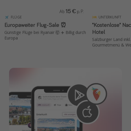
15 €
Ab
p. P.
FLÜGE
UNTERKUNFT
Europaweiter Flug-Sale ⏰
"Kostenlose" Nac
Hotel
Günstige Flüge bei Ryanair 🤯 ✈️ Billig durch
Europa
Salzburger Land inkl
Gourmetmenü & Wel