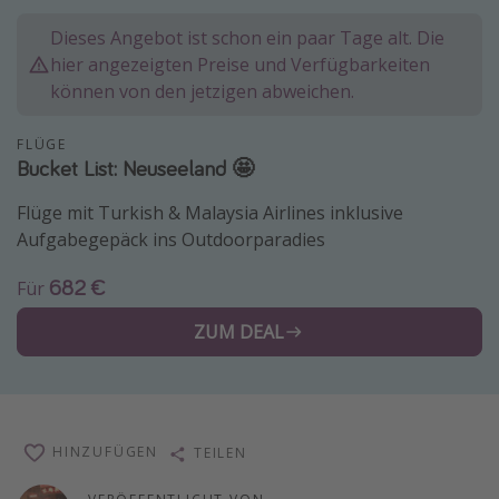
Lombardei
Dieses Angebot ist schon ein paar Tage alt. Die
Korsika
hier angezeigten Preise und Verfügbarkeiten
können von den jetzigen abweichen.
Gambia
FLÜGE
Reisethemen
Bucket List: Neuseeland 🤩
Alle Reisethemen
Flüge mit Turkish & Malaysia Airlines inklusive
Aufgabegepäck ins Outdoorparadies
Städtereisen
Strandurlaub
682 €
Für
Wellnessurlaub
ZUM DEAL
Abenteuerurlaub
Kurzurlaub
Skiurlaub
HINZUFÜGEN
TEILEN
Weitere Themen