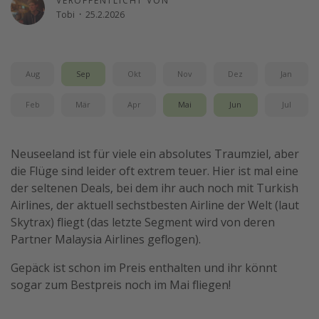
VERÖFFENTLICHT VON
Tobi
·
25.2.2026
Reise Journal
Schönste Naturwunder der Welt
Digital Nomad Tipps
Aug
Sep
Okt
Nov
Dez
Jan
Beste Reiseziele 20225
Feb
Mär
Apr
Mai
Jun
Jul
Neuseeland ist für viele ein absolutes Traumziel, aber
die Flüge sind leider oft extrem teuer. Hier ist mal eine
der seltenen Deals, bei dem ihr auch noch mit Turkish
Airlines, der aktuell sechstbesten Airline der Welt (laut
Skytrax) fliegt (das letzte Segment wird von deren
Partner Malaysia Airlines geflogen).
Gepäck ist schon im Preis enthalten und ihr könnt
sogar zum Bestpreis noch im Mai fliegen!