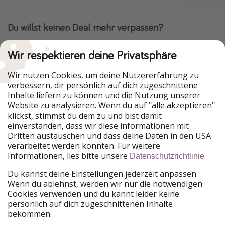
Du willst keinen Deal mehr verpassen?
Dann lade unsere App herunter.
Wir respektieren deine Privatsphäre
Wir nutzen Cookies, um deine Nutzererfahrung zu
verbessern, dir persönlich auf dich zugeschnittene
Urlaubspiraten ist Teil der HolidayPirates Group
Inhalte liefern zu können und die Nutzung unserer
Website zu analysieren. Wenn du auf "alle akzeptieren"
Unsere Märkte
klickst, stimmst du dem zu und bist damit
einverstanden, dass wir diese informationen mit
PiratinViaggio
HolidayPirates
Dritten austauschen und dass deine Daten in den USA
VakantiePiraten
WakacyjniPiraci
verarbeitet werden könnten. Für weitere
VoyagesPirates
Ferienpiraten
Informationen, lies bitte unsere
.
Datenschutzrichtlinie
Urlaubspiraten
ViajerosPiratas
TravelPirates
Du kannst deine Einstellungen jederzeit anpassen.
Wenn du ablehnst, werden wir nur die notwendigen
Unsere Gruppe
Cookies verwenden und du kannt leider keine
HolidayPirates Group
persönlich auf dich zugeschnittenen Inhalte
bekommen.
Lerne uns kennen
Rechtliches