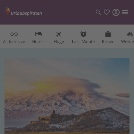
All Inclusive
Hotels
Flüge
Last Minute
Reisen
Wellne
Kategorien
Flüge
Hotel
Reisen
Kreuzfahrten
Reiseziele
Alle Reiseziele
Österreich
Italien