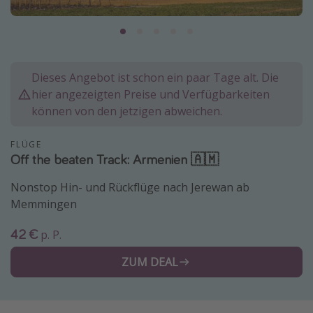
Lombardei
Korsika
Gambia
Dieses Angebot ist schon ein paar Tage alt. Die
hier angezeigten Preise und Verfügbarkeiten
Reisethemen
können von den jetzigen abweichen.
Alle Reisethemen
FLÜGE
Städtereisen
Off the beaten Track: Armenien 🇦🇲
Strandurlaub
Nonstop Hin- und Rückflüge nach Jerewan ab
Wellnessurlaub
Memmingen
Abenteuerurlaub
42 €
p. P.
Kurzurlaub
ZUM DEAL
Skiurlaub
Weitere Themen