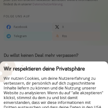
findest du in unserer
Datenschutzerklärung
.
FOLGE UNS AUF
Facebook
X
Telegram
Rss
Du willst keinen Deal mehr verpassen?
Dann lade unsere App herunter.
Wir respektieren deine Privatsphäre
Wir nutzen Cookies, um deine Nutzererfahrung zu
verbessern, dir persönlich auf dich zugeschnittene
Urlaubspiraten ist Teil der HolidayPirates Group
Inhalte liefern zu können und die Nutzung unserer
Website zu analysieren. Wenn du auf "alle akzeptieren"
Unsere Märkte
klickst, stimmst du dem zu und bist damit
einverstanden, dass wir diese informationen mit
PiratinViaggio
HolidayPirates
Dritten austauschen und dass deine Daten in den USA