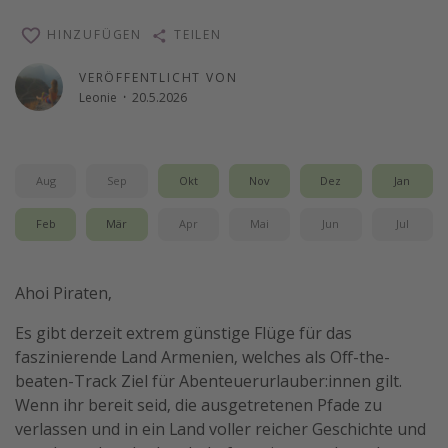
Reise Journal
HINZUFÜGEN
TEILEN
Schönste Naturwunder der Welt
VERÖFFENTLICHT VON
Digital Nomad Tipps
Leonie
·
20.5.2026
Beste Reiseziele 20225
Aug
Sep
Okt
Nov
Dez
Jan
Feb
Mär
Apr
Mai
Jun
Jul
Ahoi Piraten,
Es gibt derzeit extrem günstige Flüge für das
faszinierende Land Armenien, welches als Off-the-
beaten-Track Ziel für Abenteuerurlauber:innen gilt.
Wenn ihr bereit seid, die ausgetretenen Pfade zu
verlassen und in ein Land voller reicher Geschichte und