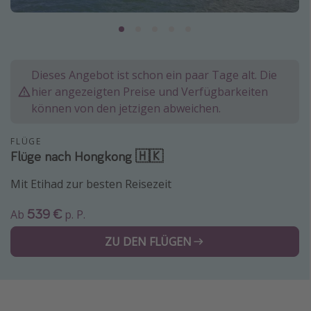
Lombardei
Korsika
Gambia
Dieses Angebot ist schon ein paar Tage alt. Die
hier angezeigten Preise und Verfügbarkeiten
Reisethemen
können von den jetzigen abweichen.
Alle Reisethemen
FLÜGE
Städtereisen
Flüge nach Hongkong 🇭🇰
Strandurlaub
Mit Etihad zur besten Reisezeit
Wellnessurlaub
539 €
Ab
p. P.
Abenteuerurlaub
Kurzurlaub
ZU DEN FLÜGEN
Skiurlaub
Weitere Themen