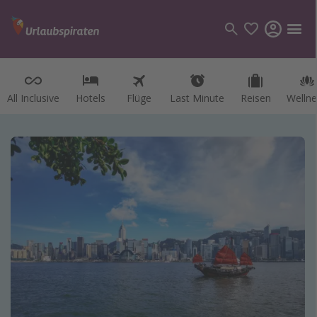
All Inclusive
Hotels
Flüge
Last Minute
Reisen
Wellne
Kategorien
Flüge
Hotel
Reisen
Kreuzfahrten
Reiseziele
Alle Reiseziele
Österreich
Italien