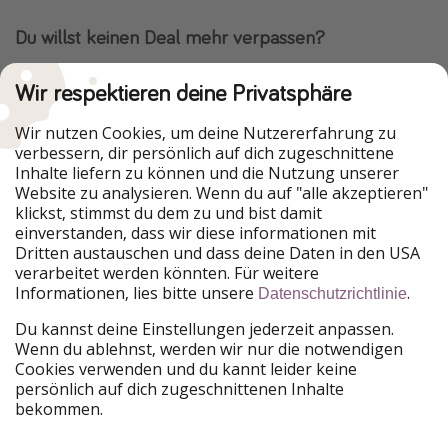
Du willst keinen Deal mehr verpassen?
Dann lade unsere App herunter.
Wir respektieren deine Privatsphäre
Wir nutzen Cookies, um deine Nutzererfahrung zu
verbessern, dir persönlich auf dich zugeschnittene
Urlaubspiraten ist Teil der HolidayPirates Group
Inhalte liefern zu können und die Nutzung unserer
Website zu analysieren. Wenn du auf "alle akzeptieren"
Unsere Märkte
klickst, stimmst du dem zu und bist damit
einverstanden, dass wir diese informationen mit
PiratinViaggio
HolidayPirates
Dritten austauschen und dass deine Daten in den USA
VakantiePiraten
WakacyjniPiraci
verarbeitet werden könnten. Für weitere
VoyagesPirates
Ferienpiraten
Informationen, lies bitte unsere
.
Datenschutzrichtlinie
Urlaubspiraten
ViajerosPiratas
TravelPirates
Du kannst deine Einstellungen jederzeit anpassen.
Wenn du ablehnst, werden wir nur die notwendigen
Unsere Gruppe
Cookies verwenden und du kannt leider keine
HolidayPirates Group
persönlich auf dich zugeschnittenen Inhalte
bekommen.
Lerne uns kennen
Rechtliches