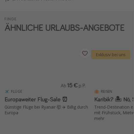
FINDE
ÄHNLICHE URLAUBS-ANGEBOTE
Exklusiv bei uns
15 €
Ab
p. P.
FLÜGE
REISEN
Europaweiter Flug-Sale ⏰
Karibik? 🏝️ Nö,
Günstige Flüge bei Ryanair 🤯 ✈️ Billig durch
Trend-Destination er
Europa
mit Frühstück, Miet
mehr