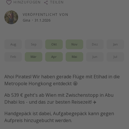
HINZUFÜGEN
TEILEN
Reise Journal
VERÖFFENTLICHT VON
Schönste Naturwunder der Welt
Gina
·
31.1.2026
Digital Nomad Tipps
Beste Reiseziele 20225
Aug
Sep
Okt
Nov
Dez
Jan
Feb
Mär
Apr
Mai
Jun
Jul
Ahoi Pirates! Wir haben gerade Flüge mit Etihad in die
Metropole Hongkong entdeckt 🤩
Ab 539 € geht's ab Wien mit Zwischenstopp in Abu
Dhabi los - und das zur besten Reisezeit! ✈️
Handgepäck ist dabei, Aufgabegepäck kann gegen
Aufpreis hinzugebucht werden.